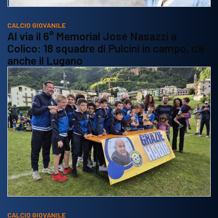
CALCIO GIOVANILE
Al via il 6° Memorial José Nasazzi a
Colico: 18 squadre di Pulcini in campo, c'è
anche il Lugano
CALCIO GIOVANILE