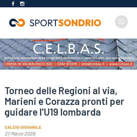
Toggle
navigat
Salta
al
contenuto
principale
Torneo delle Regioni al via,
Marieni e Corazza pronti per
guidare l'U19 lombarda
CALCIO GIOVANILE
27 Marzo 2026