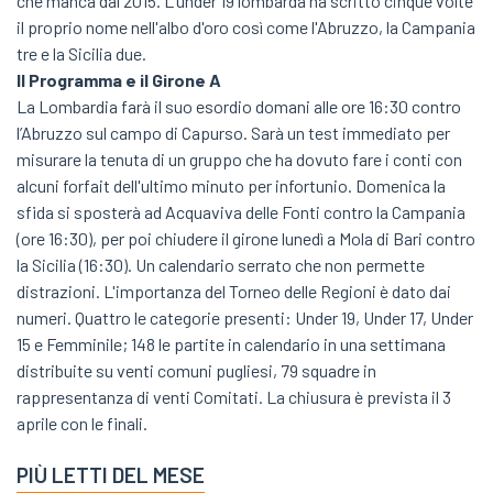
che manca dal 2015. L'under 19 lombarda ha scritto cinque volte
il proprio nome nell'albo d'oro così come l'Abruzzo, la Campania
tre e la Sicilia due.
Il Programma e il Girone A
​La Lombardia farà il suo esordio domani alle ore 16:30 contro
l’Abruzzo sul campo di Capurso. Sarà un test immediato per
misurare la tenuta di un gruppo che ha dovuto fare i conti con
alcuni forfait dell'ultimo minuto per infortunio. ​Domenica la
sfida si sposterà ad Acquaviva delle Fonti contro la Campania
(ore 16:30), per poi chiudere il girone lunedì a Mola di Bari contro
la Sicilia (16:30). Un calendario serrato che non permette
distrazioni. L'importanza del Torneo delle Regioni è dato dai
numeri. Quattro le categorie presenti: Under 19, Under 17, Under
15 e Femminile; 148 le partite in calendario in una settimana
distribuite su venti comuni pugliesi, 79 squadre in
rappresentanza di venti Comitati. La chiusura è prevista il 3
aprile con le finali.
PIÙ LETTI DEL MESE