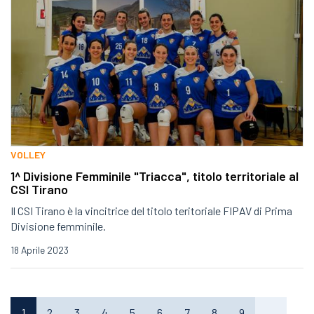
VOLLEY
1^ Divisione Femminile "Triacca", titolo territoriale al
CSI Tirano
Il CSI Tirano è la vincitrice del titolo teritoriale FIPAV di Prima
Divisione femminile.
18 Aprile 2023
1
2
3
4
5
6
7
8
9
…