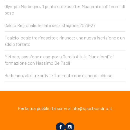
Olympic Morbegno, il punto sulle uscite: Muaremi e Ioli i nomi di
peso
Calcio Regionale, le date della stagione 2026-27
Il calcio locale tra rinascite e rinunce: una nuova iscrizione e un
addio forzato
Metodo, passione e campo: a Gerola Alta la “due giorni” di
formazione con Massimo De Paoli
Berbenno, altri tre arrivi e il mercato non è ancora chiuso
Per la tua pubblicità scrivi a info@sportsondrio.it