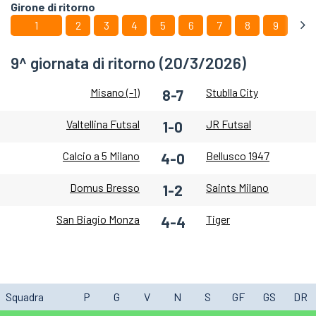
Girone di ritorno
1
2
3
4
5
6
7
8
9
9^ giornata di ritorno (20/3/2026)
Misano (-1)
Stublla City
8-7
Valtellina Futsal
JR Futsal
1-0
Calcio a 5 Milano
Bellusco 1947
4-0
Domus Bresso
Saints Milano
1-2
San Biagio Monza
Tiger
4-4
Squadra
P
G
V
N
S
GF
GS
DR