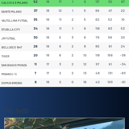
52
18
17
1
0
117
30
87
CALCIO A 5 MILANO
37
18
12
1
5
69
47
22
SAINTS MILANO
35
18
11
2
5
62
52
10
VALTELLINA FUTSAL
34
18
11
1
6
116
63
53
STUBLLA CITY
30
18
9
3
6
76
56
20
JR FUTSAL
26
18
8
2
8
85
61
24
BELLUSCO 1947
20
18
6
2
10
118
156
-38
TIGER
11
17
3
2
12
57
91
-34
SAN BIAGIO MONZA
7
17
2
2
13
48
131
-83
MISANO (-1)
6
18
2
0
16
42
103
-61
DOMUS BRESSO
Più letti