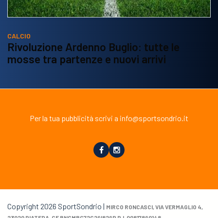
CALCIO
Rivoluzione Ardenno Buglio: tutte le
mosse tra partenze e nuovi arrivi
Per la tua pubblicità scrivi a info@sportsondrio.it
Copyright 2026 SportSondrio |
MIRCO RONCASCI, VIA VERMAGLIO 4,
23020 PIATEDA. CF RNCMRC72C29I829P P.I. 00817890148