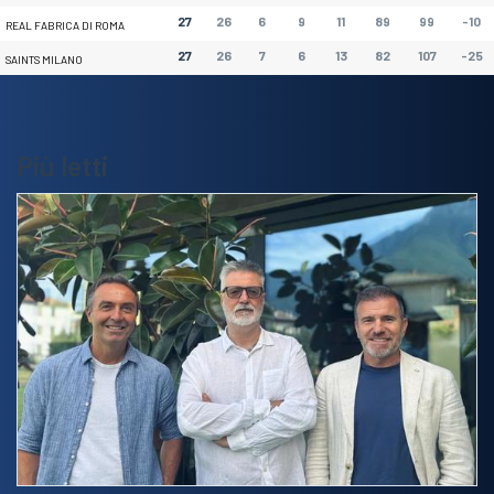
27
26
6
9
11
89
99
-10
REAL FABRICA DI ROMA
27
26
7
6
13
82
107
-25
SAINTS MILANO
Più letti