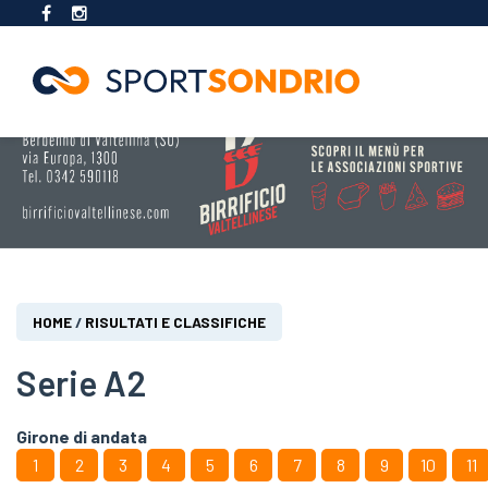
Salta
al
contenuto
principale
Tu
HOME
/
RISULTATI E CLASSIFICHE
sei
qui
Serie A2
Girone di andata
1
2
3
4
5
6
7
8
9
10
11