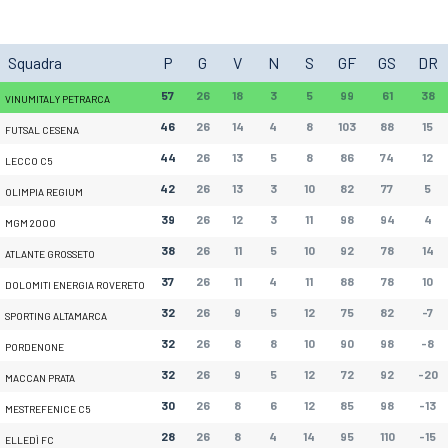
Squadra
P
G
V
N
S
GF
GS
DR
57
26
18
3
5
99
61
38
VINUMITALY PETRARCA
46
26
14
4
8
103
88
15
FUTSAL CESENA
44
26
13
5
8
86
74
12
LECCO C5
42
26
13
3
10
82
77
5
OLIMPIA REGIUM
39
26
12
3
11
98
94
4
MGM 2000
38
26
11
5
10
92
78
14
ATLANTE GROSSETO
37
26
11
4
11
88
78
10
DOLOMITI ENERGIA ROVERETO
32
26
9
5
12
75
82
-7
SPORTING ALTAMARCA
32
26
8
8
10
90
98
-8
PORDENONE
32
26
9
5
12
72
92
-20
MACCAN PRATA
30
26
8
6
12
85
98
-13
MESTREFENICE C5
28
26
8
4
14
95
110
-15
ELLEDÌ FC