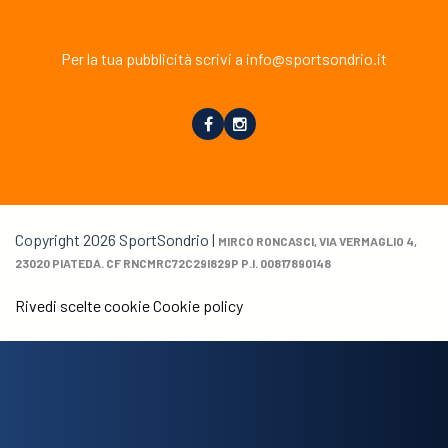
Per la tua pubblicità scrivi a info@sportsondrio.it
Copyright 2026 SportSondrio |
MIRCO RONCASCI, VIA VERMAGLIO 4,
23020 PIATEDA. CF RNCMRC72C29I829P P.I. 00817890148
Rivedi scelte cookie
Cookie policy