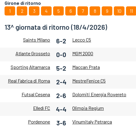
Girone di ritorno
1
2
3
4
5
6
7
8
9
10
11
13^ giornata di ritorno (18/4/2026)
Saints Milano
Lecco C5
6-2
Atlante Grosseto
MGM 2000
0-0
Sporting Altamarca
Maccan Prata
5-2
Real Fabrica di Roma
MestreFenice C5
2-4
Futsal Cesena
Dolomiti Energia Rovereto
2-6
Elledì FC
Olimpia Regium
4-4
Pordenone
Vinumitaly Petrarca
3-6