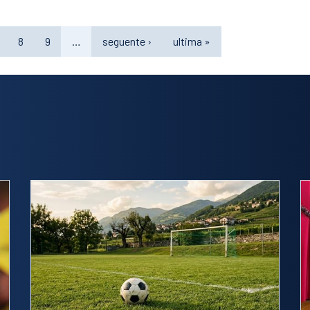
8
9
…
seguente ›
ultima »