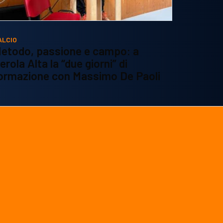
ALCIO
etodo, passione e campo: a
erola Alta la “due giorni” di
ormazione con Massimo De Paoli