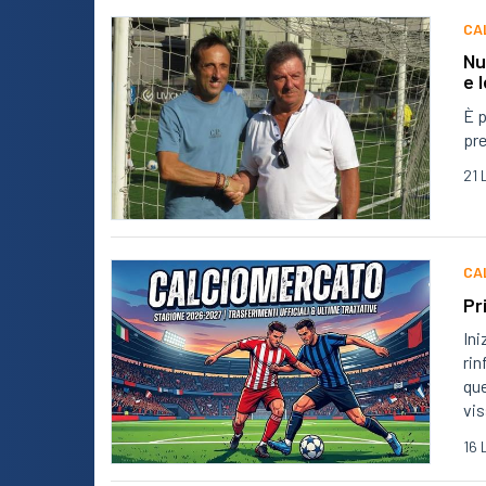
CA
Nu
e 
È p
pre
21 
CA
Pr
Ini
rin
que
vis
16 