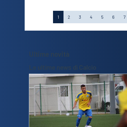
1
2
3
4
5
6
7
Ultime novità
Le ultime news di Calcio