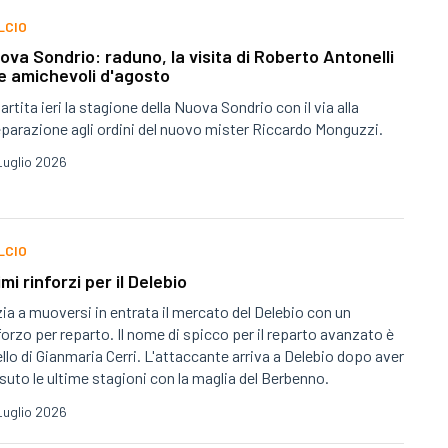
LCIO
ova Sondrio: raduno, la visita di Roberto Antonelli
le amichevoli d'agosto
artita ieri la stagione della Nuova Sondrio con il via alla
parazione agli ordini del nuovo mister Riccardo Monguzzi.
Luglio 2026
LCIO
imi rinforzi per il Delebio
zia a muoversi in entrata il mercato del Delebio con un
forzo per reparto. Il nome di spicco per il reparto avanzato è
llo di Gianmaria Cerri. L'attaccante arriva a Delebio dopo aver
suto le ultime stagioni con la maglia del Berbenno.
Luglio 2026