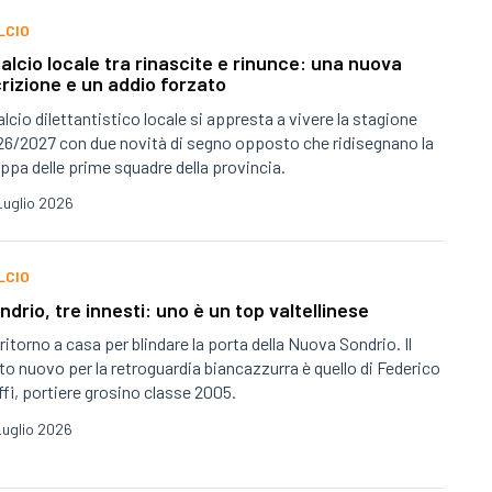
LCIO
 calcio locale tra rinascite e rinunce: una nuova
crizione e un addio forzato
calcio dilettantistico locale si appresta a vivere la stagione
6/2027 con due novità di segno opposto che ridisegnano la
pa delle prime squadre della provincia.
Luglio 2026
LCIO
ndrio, tre innesti: uno è un top valtellinese
ritorno a casa per blindare la porta della Nuova Sondrio. Il
to nuovo per la retroguardia biancazzurra è quello di Federico
fi, portiere grosino classe 2005.
Luglio 2026