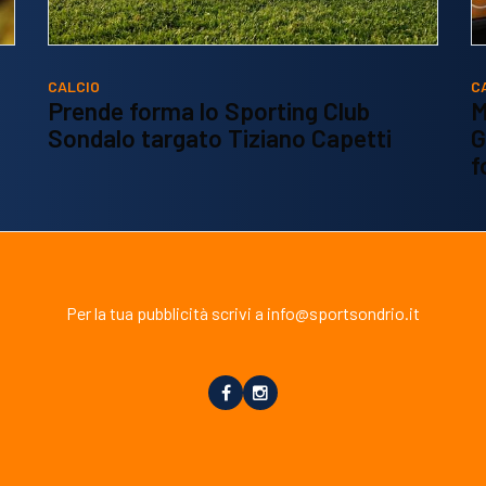
CALCIO
C
Prende forma lo Sporting Club
M
Sondalo targato Tiziano Capetti
G
f
Per la tua pubblicità scrivi a info@sportsondrio.it