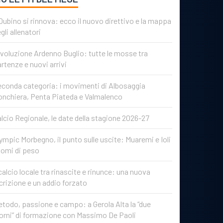
 Dubino si rinnova: ecco il nuovo direttivo e la mappa
gli allenatori
voluzione Ardenno Buglio: tutte le mosse tra
rtenze e nuovi arrivi
conda categoria: i movimenti di Albosaggia
onchiera, Penta Piateda e Valmalenco
lcio Regionale, le date della stagione 2026-27
ympic Morbegno, il punto sulle uscite: Muaremi e Ioli
nomi di peso
 calcio locale tra rinascite e rinunce: una nuova
crizione e un addio forzato
todo, passione e campo: a Gerola Alta la “due
orni” di formazione con Massimo De Paoli