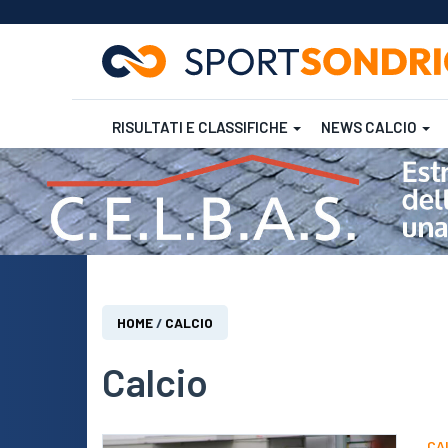
RISULTATI E CLASSIFICHE
NEWS CALCIO
Salta
al
contenuto
Futsal
Rugby
principale
Tu
HOME
/
CALCIO
sei
qui
Calcio
CA