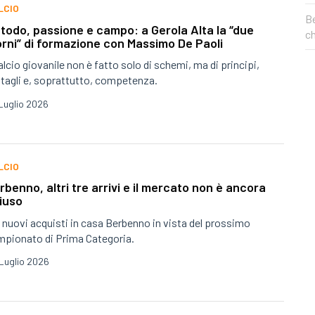
LCIO
Be
todo, passione e campo: a Gerola Alta la “due
c
orni” di formazione con Massimo De Paoli
calcio giovanile non è fatto solo di schemi, ma di principi,
tagli e, soprattutto, competenza.
Luglio 2026
LCIO
rbenno, altri tre arrivi e il mercato non è ancora
iuso
 nuovi acquisti in casa Berbenno in vista del prossimo
mpionato di Prima Categoria.
Luglio 2026