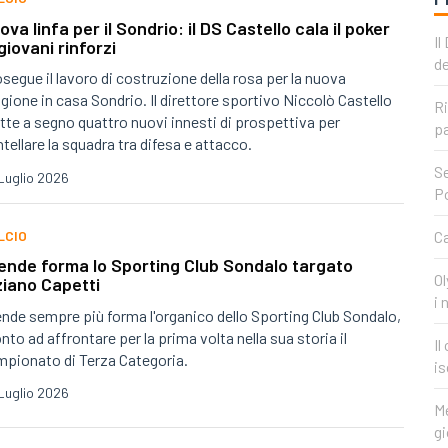
ova linfa per il Sondrio: il DS Castello cala il poker
Il
 giovani rinforzi
de
segue il lavoro di costruzione della rosa per la nuova
gione in casa Sondrio. Il direttore sportivo Niccolò Castello
Ri
te a segno quattro nuovi innesti di prospettiva per
pa
tellare la squadra tra difesa e attacco.
Se
Luglio 2026
P
LCIO
Ca
ende forma lo Sporting Club Sondalo targato
Ol
ziano Capetti
i 
nde sempre più forma l'organico dello Sporting Club Sondalo,
nto ad affrontare per la prima volta nella sua storia il
Il
pionato di Terza Categoria.
is
Luglio 2026
Me
gi