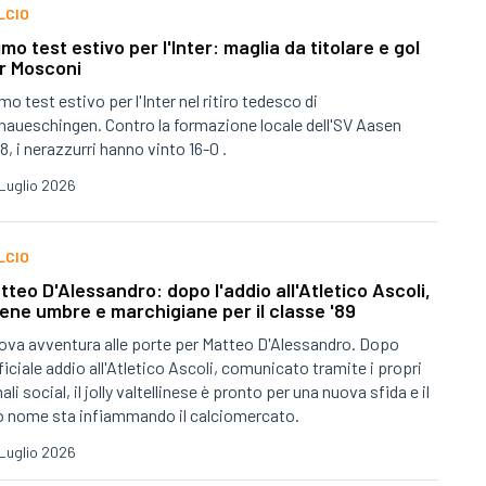
LCIO
imo test estivo per l'Inter: maglia da titolare e gol
r Mosconi
mo test estivo per l'Inter nel ritiro tedesco di
aueschingen. Contro la formazione locale dell'SV Aasen
8, i nerazzurri hanno vinto 16-0 .
Luglio 2026
LCIO
tteo D'Alessandro: dopo l'addio all'Atletico Ascoli,
rene umbre e marchigiane per il classe '89
va avventura alle porte per Matteo D'Alessandro. Dopo
fficiale addio all'Atletico Ascoli, comunicato tramite i propri
ali social, il jolly valtellinese è pronto per una nuova sfida e il
o nome sta infiammando il calciomercato.
Luglio 2026