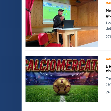
CA
Me
gi
Il 
det
27 
CA
Be
ch
Tre
ca
24 