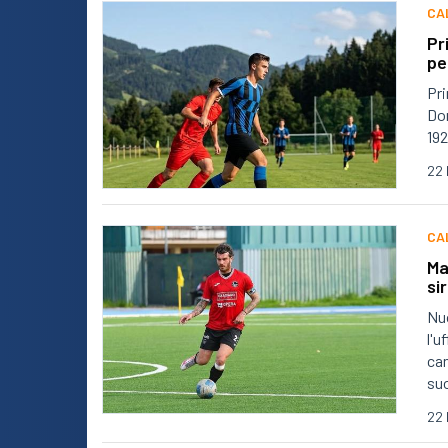
CA
Pr
pe
Pri
Don
192
22 
CA
Ma
si
Nuo
l'u
can
su
22 