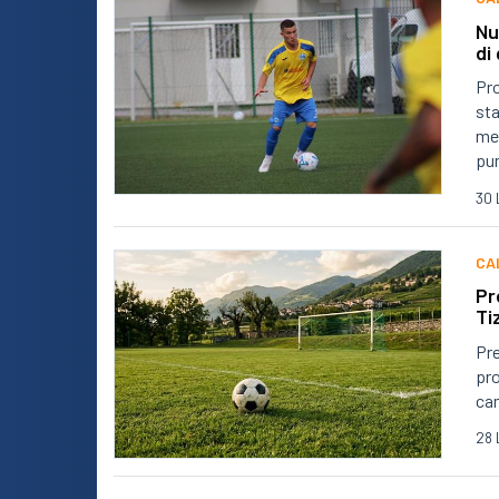
Nu
di
Pro
sta
met
pun
30 
CA
Pr
Ti
Pre
pro
cam
28 