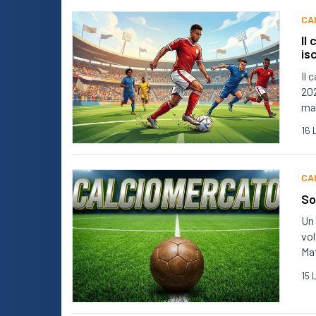
CA
Il
is
Il 
202
map
16 
CA
So
Un 
vol
Maf
15 