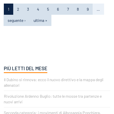
1
2
3
4
5
6
7
8
9
…
seguente ›
ultima »
PIÙ LETTI DEL MESE
Il Dubino si rinnova: ecco il nuovo direttivo e la mappa degli
allenatori
Rivoluzione Ardenno Buglio: tutte le mosse tra partenze e
nuovi arrivi
Seconda categoria: i movimenti di Albosaggia Ponchiera,