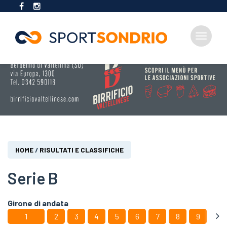
Toggle
navigat
Salta
al
contenuto
principale
Tu
HOME
/
RISULTATI E CLASSIFICHE
sei
qui
Serie B
Girone di andata
1
2
3
4
5
6
7
8
9