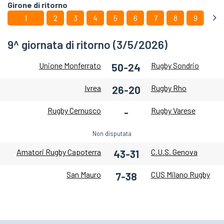
Girone di ritorno
1
2
3
4
5
6
7
8
9
9^ giornata di ritorno (3/5/2026)
Unione Monferrato
Rugby Sondrio
50-24
Ivrea
Rugby Rho
26-20
Rugby Cernusco
Rugby Varese
-
Non disputata
Amatori Rugby Capoterra
C.U.S. Genova
43-31
San Mauro
CUS Milano Rugby
7-38