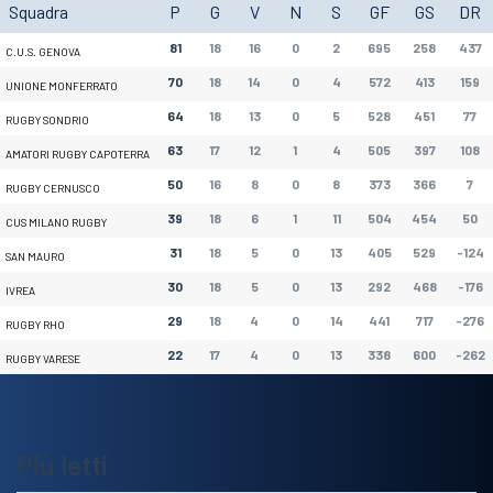
Squadra
P
G
V
N
S
GF
GS
DR
81
18
16
0
2
695
258
437
C.U.S. GENOVA
70
18
14
0
4
572
413
159
UNIONE MONFERRATO
64
18
13
0
5
528
451
77
RUGBY SONDRIO
63
17
12
1
4
505
397
108
AMATORI RUGBY CAPOTERRA
50
16
8
0
8
373
366
7
RUGBY CERNUSCO
39
18
6
1
11
504
454
50
CUS MILANO RUGBY
31
18
5
0
13
405
529
-124
SAN MAURO
30
18
5
0
13
292
468
-176
IVREA
29
18
4
0
14
441
717
-276
RUGBY RHO
22
17
4
0
13
338
600
-262
RUGBY VARESE
Più letti