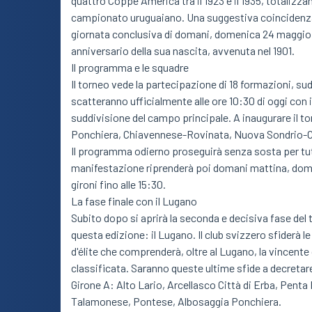
quattro Coppe America tra il 1923 e il 1935, totalizza
campionato uruguaiano. Una suggestiva coincidenza sto
giornata conclusiva di domani, domenica 24 maggio, 
anniversario della sua nascita, avvenuta nel 1901.
Il programma e le squadre
Il torneo vede la partecipazione di 18 formazioni, su
scatteranno ufficialmente alle ore 10:30 di oggi con
suddivisione del campo principale. A inaugurare il t
Ponchiera, Chiavennese-Rovinata, Nuova Sondrio-C
Il programma odierno proseguirà senza sosta per tutta 
manifestazione riprenderà poi domani mattina, domeni
gironi fino alle 15:30.
La fase finale con il Lugano
Subito dopo si aprirà la seconda e decisiva fase del 
questa edizione: il Lugano. Il club svizzero sfiderà le
d'élite che comprenderà, oltre al Lugano, la vincente 
classificata. Saranno queste ultime sfide a decretar
Girone A: Alto Lario, Arcellasco Città di Erba, Pent
Talamonese, Pontese, Albosaggia Ponchiera.