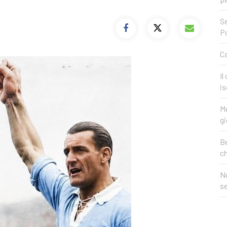
Se
P
Ca
Il
is
Me
gi
Be
c
Nu
se