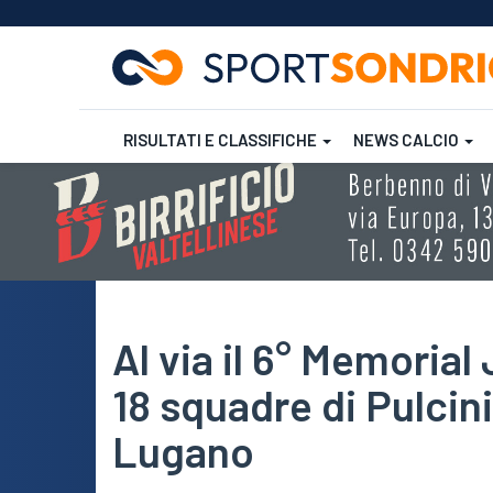
RISULTATI E CLASSIFICHE
NEWS CALCIO
Salta
al
contenuto
Futsal
Rugby
principale
Al via il 6° Memorial
18 squadre di Pulcini
Lugano