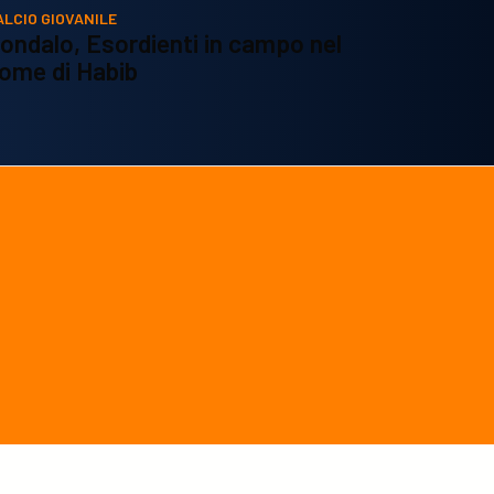
ALCIO GIOVANILE
ondalo, Esordienti in campo nel
ome di Habib