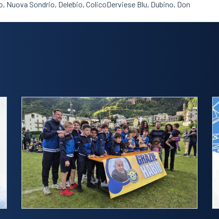
no, Nuova Sondrio, Delebio, ColicoDerviese Blu, Dubino, Don