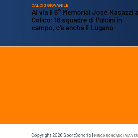
CALCIO GIOVANILE
Al via il 6° Memorial José Nasazzi 
Colico: 18 squadre di Pulcini in
campo, c'è anche il Lugano
Copyright 2026 SportSondrio |
MIRCO RONCASCI, VIA VER