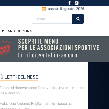
sabato 8 agosto, 2026
Cerca
MILANO-CORTINA
CSI
Futsal
IÙ LETTI DEL MESE
 Dubino si rinnova: ecco il nuovo direttivo e la mappa
gli allenatori
voluzione Ardenno Buglio: tutte le mosse tra
rtenze e nuovi arrivi