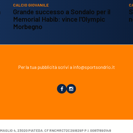
CALCIO GIOVANILE
C
a
Grande successo a Sondalo per il
S
Memorial Habib: vince l'Olympic
n
Morbegno
Per la tua pubblicità scrivi a info@sportsondrio.it
MAGLIO 4, 23020 PIATEDA. CF RNCMRC72C29I829P P.I. 00817890148