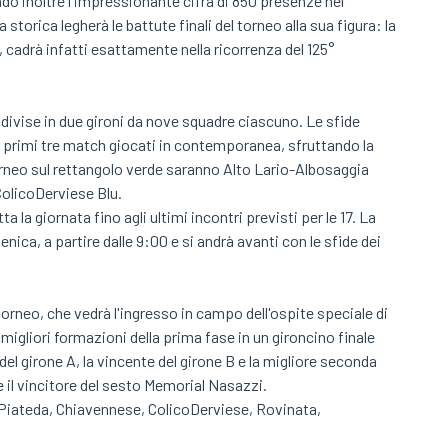
ndo inoltre l'impressionante cifra di 850 presenze nel
rica legherà le battute finali del torneo alla sua figura: la
cadrà infatti esattamente nella ricorrenza del 125°
ddivise in due gironi da nove squadre ciascuno. Le sfide
 i primi tre match giocati in contemporanea, sfruttando la
orneo sul rettangolo verde saranno Alto Lario-Albosaggia
olicoDerviese Blu.
la giornata fino agli ultimi incontri previsti per le 17. La
ca, a partire dalle 9:00 e si andrà avanti con le sfide dei
torneo, che vedrà l'ingresso in campo dell'ospite speciale di
 migliori formazioni della prima fase in un gironcino finale
del girone A, la vincente del girone B e la migliore seconda
e il vincitore del sesto Memorial Nasazzi.
a Piateda, Chiavennese, ColicoDerviese, Rovinata,