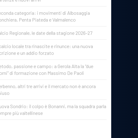
conda categoria: i movimenti di Albosaggia
onchiera, Penta Piateda e Valmalenco
lcio Regionale, le date della stagione 2026-27
 calcio locale tra rinascite e rinunce: una nuova
crizione e un addio forzato
todo, passione e campo: a Gerola Alta la “due
orni” di formazione con Massimo De Paoli
rbenno, altri tre arrivi e il mercato non è ancora
hiuso
ova Sondrio: il colpo è Bonanni, ma la squadra parla
mpre più valtellinese