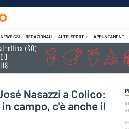
NEWS CSI
REDAZIONALI
ALTRI SPORT
APPUNTAMENTI
Femminile
CSI
CSI
 José Nasazzi a Colico:
P
 in campo, c'è anche il
Il
de
Ri
pa