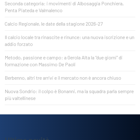
Seconda categoria: i movimenti di Albosaggia Ponchiera,
Penta Piateda e Valmalenco
Calcio Regionale, le date della stagione 2026-27
Il calcio locale tra rinascite e rinunce: una nuova iscrizione e un
addio forzato
Metodo, passione e campo: a Gerola Alta la “due giorni” di
formazione con Massimo De Paoli
Berbenno, altri tre arrivi e il mercato non è ancora chiuso
Nuova Sondrio: il colpo è Bonanni, ma la squadra parla sempre
più valtellinese