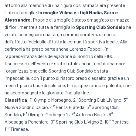
attorno alla memoria di una figura così stimata era presente
l'intera famiglia:
la moglie Wilma e i figli Nadia, Sara e
Alessandro
. Proprio alla moglie è stato omaggiato un mazzo
di fiori, mentre a tutta la famiglia lo
Sporting Club Sondalo
ha
voluto consegnare una targa commemorativa, simbolo
dell'affetto indelebile di tutta la comunità sportiva locale. Alla
cerimonia ha preso parte anche Lorenzo Foppoli, in
rappresentanza della delegazione di Sondrio della FIGC.
Il successo dell'evento è stato totale anche fuori dal campo:
l'organizzazione dello Sporting Club Sondalo è stata
impeccabile, con il punto di ristoro preso d'assalto grazie a un
menù tipico a base di salsicce, birre, spezzatino e polenta, che
ha accompagnato la giornata fino alla fine.
Classifica
: 1° Olympic Morbegno, 2° Sporting Club Livigno, 3°
Nuova Sondrio Calcio, 4° Penta Piateda, 5° Sporting Club
Sondalo, 6° Olympic Morbegno 2, 7° Ardenno Buglio, 8°
Albosaggia Ponchiera, 9° Sporting Club Livigno 2, 10° Pontese,
11° Tiranese.