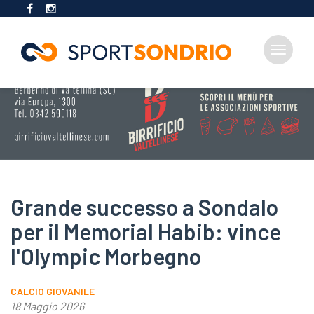
Toggle
navigat
Salta
al
contenuto
principale
Grande successo a Sondalo
per il Memorial Habib: vince
l'Olympic Morbegno
CALCIO GIOVANILE
18 Maggio 2026