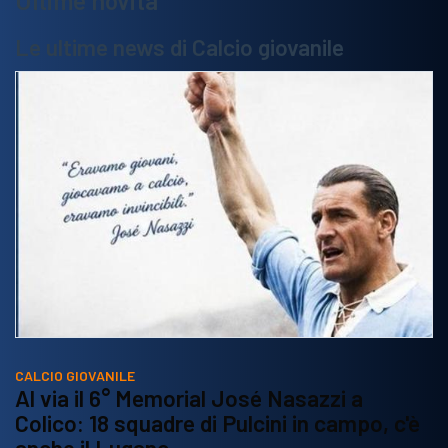
Ultime novità
Le ultime news di Calcio giovanile
CALCIO GIOVANILE
Al via il 6° Memorial José Nasazzi a
Colico: 18 squadre di Pulcini in campo, c'è
anche il Lugano