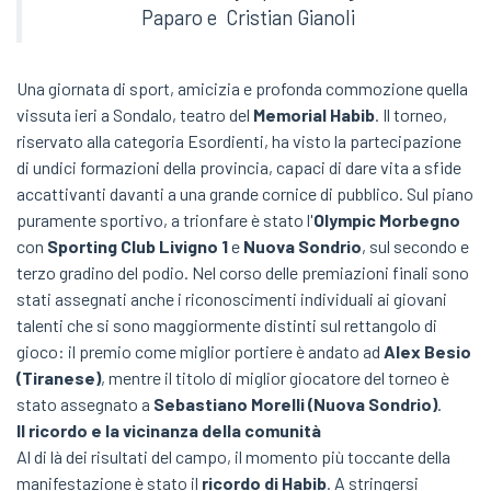
Paparo e Cristian Gianoli
Una giornata di sport, amicizia e profonda commozione quella
vissuta ieri a Sondalo, teatro del
Memorial Habib
. Il torneo,
riservato alla categoria Esordienti, ha visto la partecipazione
di undici formazioni della provincia, capaci di dare vita a sfide
accattivanti davanti a una grande cornice di pubblico. Sul piano
puramente sportivo, a trionfare è stato l'
Olympic Morbegno
con
Sporting Club Livigno 1
e
Nuova Sondrio
, sul secondo e
terzo gradino del podio. Nel corso delle premiazioni finali sono
stati assegnati anche i riconoscimenti individuali ai giovani
talenti che si sono maggiormente distinti sul rettangolo di
gioco: il premio come miglior portiere è andato ad
Alex Besio
(Tiranese)
, mentre il titolo di miglior giocatore del torneo è
stato assegnato a
Sebastiano Morelli (Nuova Sondrio)
.
Il ricordo e la vicinanza della comunità
Al di là dei risultati del campo, il momento più toccante della
manifestazione è stato il
ricordo di Habib
. A stringersi