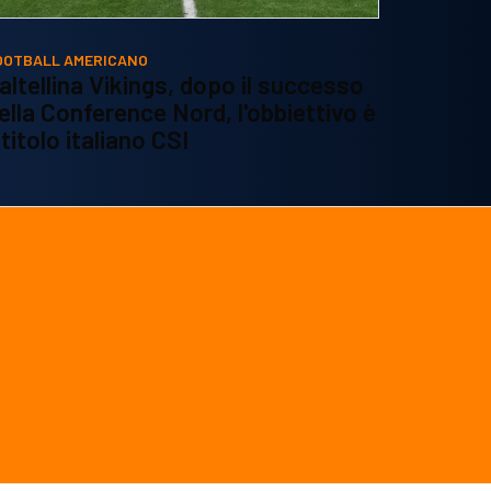
OOTBALL AMERICANO
altellina Vikings, dopo il successo
ella Conference Nord, l'obbiettivo è
l titolo italiano CSI