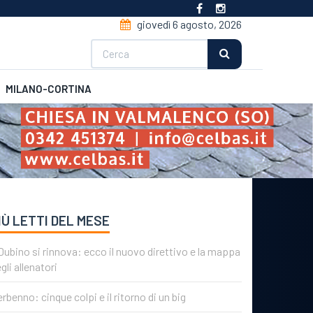
giovedì 6 agosto, 2026
Cerca
MILANO-CORTINA
CSI
Futsal
IÙ LETTI DEL MESE
 Dubino si rinnova: ecco il nuovo direttivo e la mappa
gli allenatori
rbenno: cinque colpi e il ritorno di un big