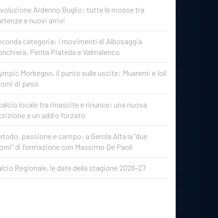
voluzione Ardenno Buglio: tutte le mosse tra
rtenze e nuovi arrivi
conda categoria: i movimenti di Albosaggia
onchiera, Penta Piateda e Valmalenco
ympic Morbegno, il punto sulle uscite: Muaremi e Ioli
nomi di peso
 calcio locale tra rinascite e rinunce: una nuova
crizione e un addio forzato
todo, passione e campo: a Gerola Alta la “due
orni” di formazione con Massimo De Paoli
lcio Regionale, le date della stagione 2026-27