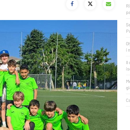
Ri
pa
Se
P
Ol
i 
Il
is
Me
gi
Ca