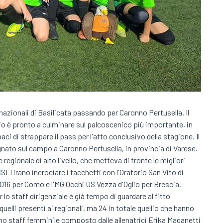
ali nazionali di Basilicata passando per Caronno Pertusella. Il
cio è pronto a culminare sul palcoscenico più importante, in
i di strappare il pass per l'atto conclusivo della stagione. Il
agnato sul campo a Caronno Pertusella, in provincia di Varese.
regionale di alto livello, che metteva di fronte le migliori
SI Tirano incrociare i tacchetti con l'Oratorio San Vito di
 2016 per Como e l'MG Occhi US Vezza d'Oglio per Brescia.
lo staff dirigenziale è già tempo di guardare al fitto
2 quelli presenti ai regionali, ma 24 in totale quellio che hanno
uno staff femminile composto dalle allenatrici Erika Maganetti