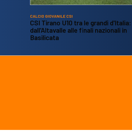
CALCIO GIOVANILE CSI
CSI Tirano U10 tra le grandi d'Italia:
dall'Altavalle alle finali nazionali in
Basilicata