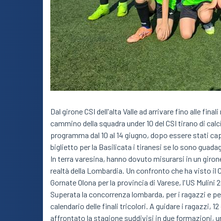
Dal girone CSI dell'alta Valle ad arrivare fino alle fin
cammino della squadra under 10 del CSI tirano di cal
programma dal 10 al 14 giugno, dopo essere stati capac
biglietto per la Basilicata i tiranesi se lo sono guad
In terra varesina, hanno dovuto misurarsi in un girone 
realtà della Lombardia. Un confronto che ha visto il C
Gornate Olona per la provincia di Varese, l'US Mulini
Superata la concorrenza lombarda, per i ragazzi e per 
calendario delle finali tricolori. A guidare i ragazzi, 1
affrontato la stagione suddivisi in due formazioni, 