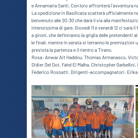
e Annamaria Santi. Con loro affronterà l'avventura
La spedizione in Basilicata scatterà ufficialmente ne
benvenuto alle 20:30 che darà il via alla manifestazi
intensissima di gare. Giovedì 11 e venerdì 12 ci sarà il 
a gironi, che definiranno la griglia delle pretendenti a
le finali, mentre in serata si terranno le premiazioni 
prevista la partenza e il rientro a Tirano.
Rosa: Anwar Ait Haddou, Thomas Armanasco, Victor 
Didier Del Dot, Fahd El Malha, Christopher Garbellini,
Federico Rossatti. Dirigenti-accompagnatori: Erika