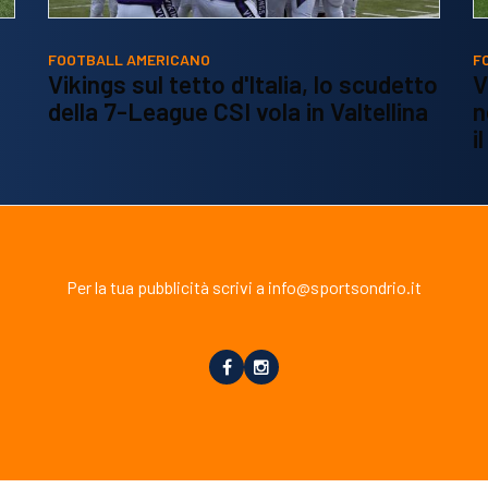
FOOTBALL AMERICANO
F
Vikings sul tetto d'Italia, lo scudetto
V
della 7-League CSI vola in Valtellina
n
i
Per la tua pubblicità scrivi a info@sportsondrio.it