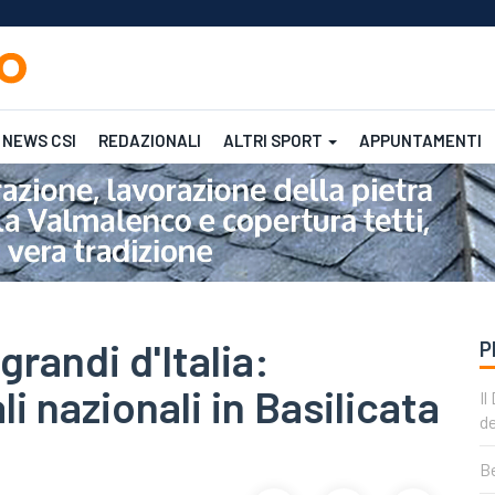
NEWS CSI
REDAZIONALI
ALTRI SPORT
APPUNTAMENTI
Femminile
CSI
CSI
grandi d'Italia:
P
ali nazionali in Basilicata
Il
de
Be