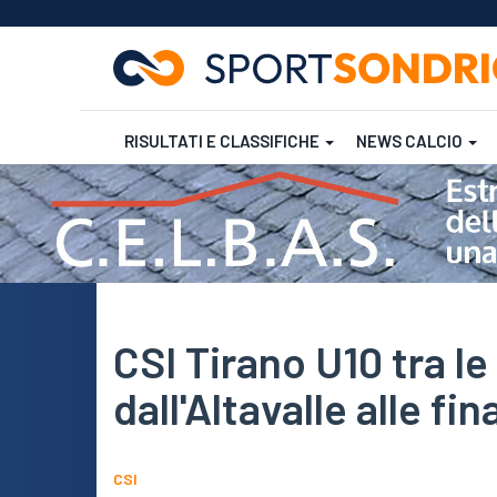
RISULTATI E CLASSIFICHE
NEWS CALCIO
Salta
al
contenuto
Futsal
Rugby
principale
CSI Tirano U10 tra le 
dall'Altavalle alle fin
CSI