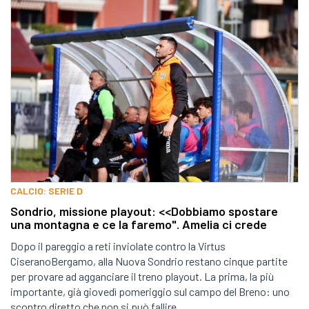
CALCIO: SERIE D
Sondrio, missione playout: <<Dobbiamo spostare
una montagna e ce la faremo". Amelia ci crede
Dopo il pareggio a reti inviolate contro la Virtus
CiseranoBergamo, alla Nuova Sondrio restano cinque partite
per provare ad agganciare il treno playout. La prima, la più
importante, già giovedì pomeriggio sul campo del Breno: uno
scontro diretto che non si può fallire.