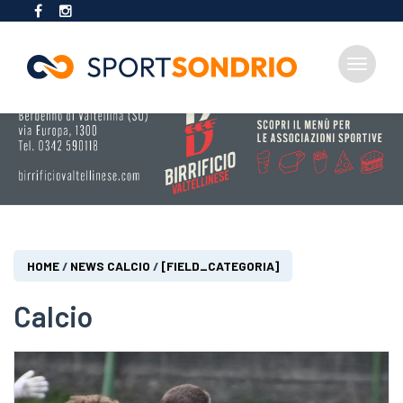
Toggle
navigat
Salta
al
contenuto
principale
Tu
HOME
/
NEWS CALCIO
/
[FIELD_CATEGORIA]
sei
qui
Calcio