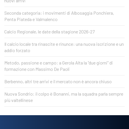
nuovi arrivi
Seconda categoria: i movimenti di Albosaggia Ponchiera,
Penta Piateda e Valmalenco
Calcio Regionale, le date della stagione 2026-27
Il calcio locale tra rinascite e rinunce: una nuova iscrizione e un
addio forzato
Metodo, passione e campo: a Gerola Alta la “due giorni” di
formazione con Massimo De Paoli
Berbenno, altri tre arrivi e il mercato non è ancora chiuso
Nuova Sondrio: il colpo è Bonanni, ma la squadra parla sempre
più valtellinese