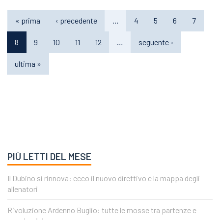
« prima
‹ precedente
…
4
5
6
7
8
9
10
11
12
…
seguente ›
ultima »
PIÙ LETTI DEL MESE
Il Dubino si rinnova: ecco il nuovo direttivo e la mappa degli
allenatori
Rivoluzione Ardenno Buglio: tutte le mosse tra partenze e