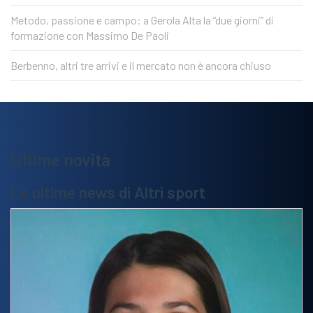
Metodo, passione e campo: a Gerola Alta la “due giorni” di
formazione con Massimo De Paoli
Berbenno, altri tre arrivi e il mercato non è ancora chiuso
Ultime novità
Le ultime news di Altri sport