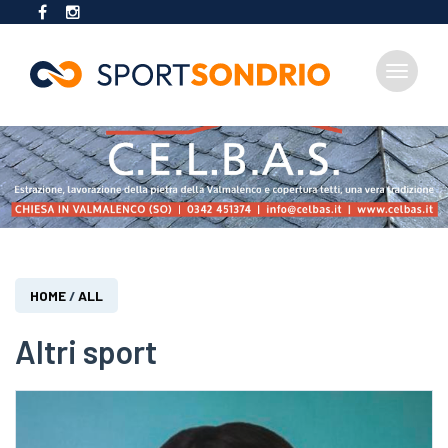
Toggle
navigat
Salta
al
contenuto
principale
Tu
HOME
/
ALL
sei
qui
Altri sport