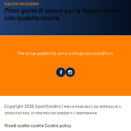
CALCIO SVIZZERO
Primi giorni di lavoro per la Valposchiavo
con qualche novità
Per la tua pubblicità scrivi a info@sportsondrio.it
Copyright 2026 SportSondrio |
MIRCO RONCASCI, VIA VERMAGLIO 4,
23020 PIATEDA. CF RNCMRC72C29I829P P.I. 00817890148
Rivedi scelte cookie
Cookie policy