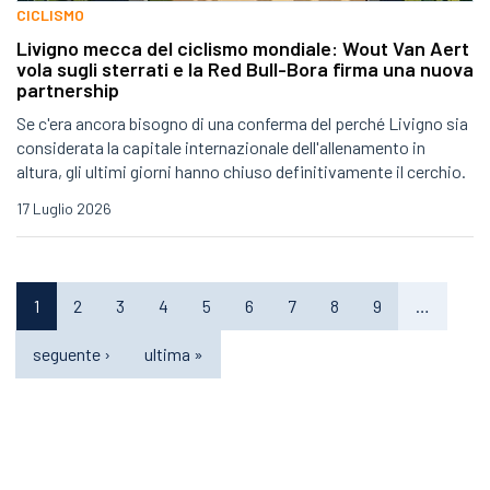
CICLISMO
Livigno mecca del ciclismo mondiale: Wout Van Aert
vola sugli sterrati e la Red Bull-Bora firma una nuova
partnership
Se c'era ancora bisogno di una conferma del perché Livigno sia
considerata la capitale internazionale dell'allenamento in
altura, gli ultimi giorni hanno chiuso definitivamente il cerchio.
17 Luglio 2026
1
2
3
4
5
6
7
8
9
…
seguente ›
ultima »