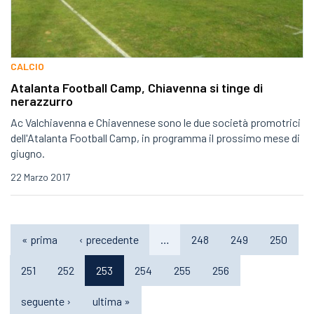
CALCIO
Atalanta Football Camp, Chiavenna si tinge di
nerazzurro
Ac Valchiavenna e Chiavennese sono le due società promotrici
dell'Atalanta Football Camp, in programma il prossimo mese di
giugno.
22 Marzo 2017
« prima
‹ precedente
…
248
249
250
251
252
253
254
255
256
seguente ›
ultima »