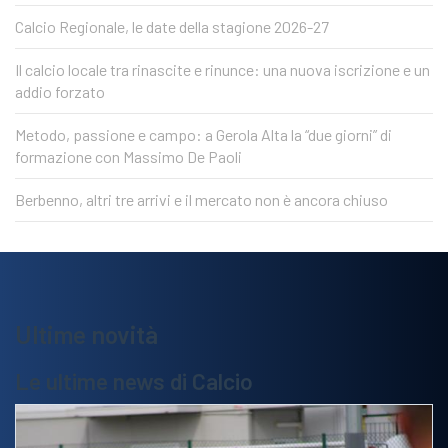
Calcio Regionale, le date della stagione 2026-27
Il calcio locale tra rinascite e rinunce: una nuova iscrizione e un
addio forzato
Metodo, passione e campo: a Gerola Alta la “due giorni” di
formazione con Massimo De Paoli
Berbenno, altri tre arrivi e il mercato non è ancora chiuso
Ultime novità
Le ultime news di Calcio