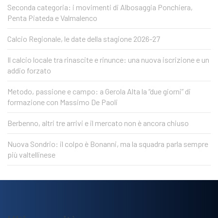
Seconda categoria: i movimenti di Albosaggia Ponchiera,
Penta Piateda e Valmalenco
Calcio Regionale, le date della stagione 2026-27
Il calcio locale tra rinascite e rinunce: una nuova iscrizione e un
addio forzato
Metodo, passione e campo: a Gerola Alta la “due giorni” di
formazione con Massimo De Paoli
Berbenno, altri tre arrivi e il mercato non è ancora chiuso
Nuova Sondrio: il colpo è Bonanni, ma la squadra parla sempre
più valtellinese