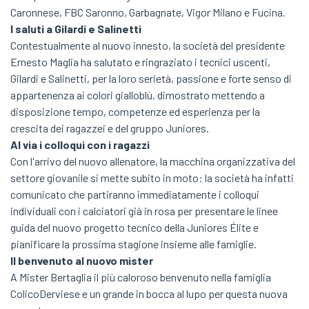
Caronnese, FBC Saronno, Garbagnate, Vigor Milano e Fucina.
I saluti a Gilardi e Salinetti
Contestualmente al nuovo innesto, la società del presidente
Ernesto Maglia ha salutato e ringraziato i tecnici uscenti,
Gilardi e Salinetti, per la loro serietà, passione e forte senso di
appartenenza ai colori gialloblù, dimostrato mettendo a
disposizione tempo, competenze ed esperienza per la
crescita dei ragazzei e del gruppo Juniores.
Al via i colloqui con i ragazzi
Con l'arrivo del nuovo allenatore, la macchina organizzativa del
settore giovanile si mette subito in moto: la società ha infatti
comunicato che partiranno immediatamente i colloqui
individuali con i calciatori già in rosa per presentare le linee
guida del nuovo progetto tecnico della Juniores Élite e
pianificare la prossima stagione insieme alle famiglie.
Il benvenuto al nuovo mister
A Mister Bertaglia il più caloroso benvenuto nella famiglia
ColicoDerviese e un grande in bocca al lupo per questa nuova