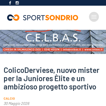
Toggle
navigat
Salta
al
contenuto
principale
ColicoDerviese, nuovo mister
per la Juniores Èlite e un
ambizioso progetto sportivo
CALCIO
30 Maggio 2026