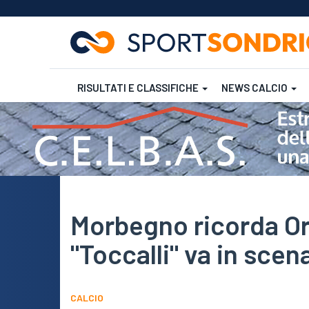
RISULTATI E CLASSIFICHE
NEWS CALCIO
Salta
al
contenuto
Futsal
Rugby
principale
Morbegno ricorda Or
"Toccalli" va in scena
CALCIO