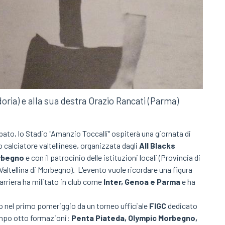
ria) e alla sua destra Orazio Rancati (Parma)
bato, lo Stadio "Amanzio Toccalli" ospiterà una giornata di
 calciatore valtellinese, organizzata dagli
All Blacks
rbegno
e con il patrocinio delle istituzioni locali (Provincia di
tellina di Morbegno). L'evento vuole ricordare una figura
carriera ha militato in club come
Inter, Genoa e Parma
e ha
to nel primo pomeriggio da un torneo ufficiale
FIGC
dedicato
ampo otto formazioni:
Penta Piateda, Olympic Morbegno,