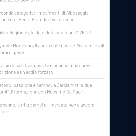
conda categoria: i movimenti di Albosaggia
onchiera, Penta Piateda e Valmalenco
lcio Regionale, le date della stagione 2026-27
ympic Morbegno, il punto sulle uscite: Muaremi e Ioli
nomi di peso
 calcio locale tra rinascite e rinunce: una nuova
crizione e un addio forzato
todo, passione e campo: a Gerola Alta la “due
orni” di formazione con Massimo De Paoli
rbenno, altri tre arrivi e il mercato non è ancora
hiuso