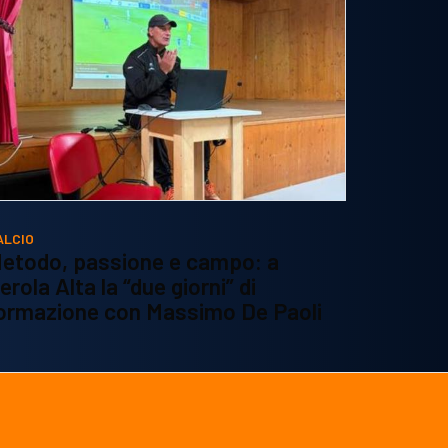
ALCIO
etodo, passione e campo: a
erola Alta la “due giorni” di
ormazione con Massimo De Paoli