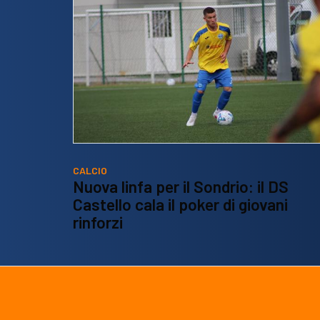
CALCIO
Nuova linfa per il Sondrio: il DS
Castello cala il poker di giovani
rinforzi