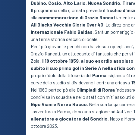
Dubino, Cosio, Alto Lario, Nuova Sondrio, Tira
Il programma della giornata prevede il
fischio d'iniz
alla
commemorazione di Orazio Rancati
, mentre 
All Blacks Vecchie Glorie Over 40
. La direzione a
internazionale Fabio Baldas
. Sarà un pomeriggio d
una firma storica del calcio locale.
Per i più giovani e per chi non ha vissuto quegli ann
Orazio Rancati, un attaccante di fantasia che per sti
Zola. Il
18 ottobre 1959
,
al suo esordio assoluto i
subito il suo primo gol in Serie A nella sfida co
proprio idolo della tifoseria del
Parma
, siglando 41 re
curve dello stadio si dividevano i cori: una gridava "
R
Nel 1960 partecipò alle
Olimpiadi di Roma
indossand
condivisa in squadra e nello staff con miti assoluti 
Gipo Viani e Nereo Rocco.
Nella sua lunga carrie
l'avventura a Parma, dopo una stagione ad Asti, nel 19
allenatore e giocatore del Sondrio
. Nato a Morbe
ottobre 2023.