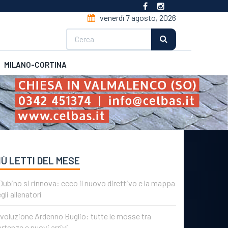
venerdì 7 agosto, 2026
Cerca
MILANO-CORTINA
CSI
Futsal
IÙ LETTI DEL MESE
 Dubino si rinnova: ecco il nuovo direttivo e la mappa
gli allenatori
voluzione Ardenno Buglio: tutte le mosse tra
rtenze e nuovi arrivi