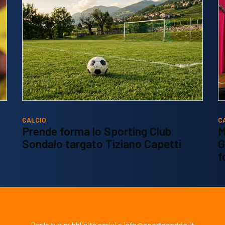
CALCIO
C
Prende forma lo Sporting Club
M
Sondalo targato Tiziano Capetti
G
f
Per la tua pubblicità scrivi a info@sportsondrio.it