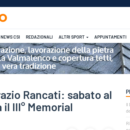
NEWS CSI
REDAZIONALI
ALTRI SPORT
APPUNTAMENTI
Femminile
CSI
CSI
azio Rancati: sabato al
P
 il III° Memorial
Il
de
Ri
pa