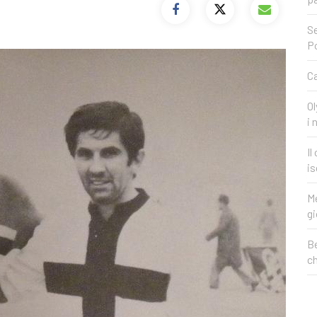
Se
P
Ca
Ol
i 
Il
is
Me
gi
Be
c