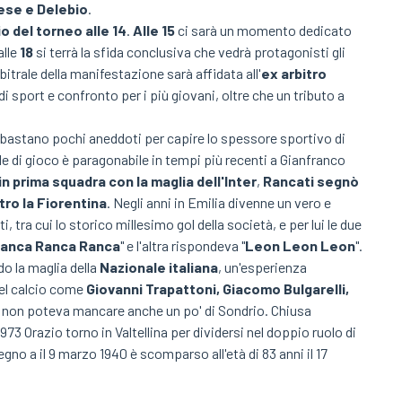
nese e Delebio
.
io del torneo alle 14
.
Alle 15
ci sarà un momento dedicato
alle
18
si terrà la sfida conclusiva che vedrà protagonisti gli
rbitrale della manifestazione sarà affidata all'
ex arbitro
i sport e confronto per i più giovani, oltre che un tributo a
i, bastano pochi aneddoti per capire lo spessore sportivo di
le di gioco è paragonabile in tempi più recenti a Gianfranco
n prima squadra con la maglia dell'Inter
,
Rancati segnò
ntro la Fiorentina
. Negli anni in Emilia divenne un vero e
ti, tra cui lo storico millesimo gol della società, e per lui le due
anca Ranca Ranca
" e l'altra rispondeva "
Leon Leon Leon
".
o la maglia della
Nazionale italiana
, un'esperienza
del calcio come
Giovanni Trapattoni, Giacomo Bulgarelli,
ra non poteva mancare anche un po' di Sondrio. Chiusa
73 Orazio torno in Valtellina per dividersi nel doppio ruolo di
gno a il 9 marzo 1940 è scomparso all'età di 83 anni il 17