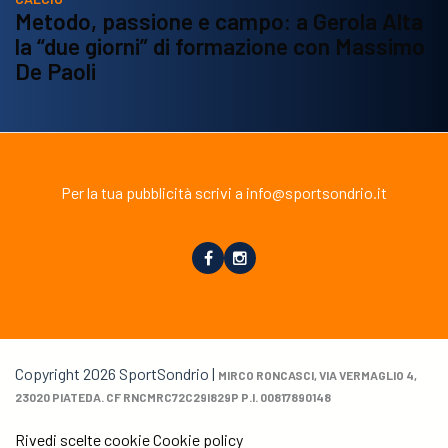
Metodo, passione e campo: a Gerola Alta
la “due giorni” di formazione con Massimo
De Paoli
Per la tua pubblicità scrivi a info@sportsondrio.it
Copyright 2026 SportSondrio |
MIRCO RONCASCI, VIA VERMAGLIO 4,
23020 PIATEDA. CF RNCMRC72C29I829P P.I. 00817890148
Rivedi scelte cookie
Cookie policy