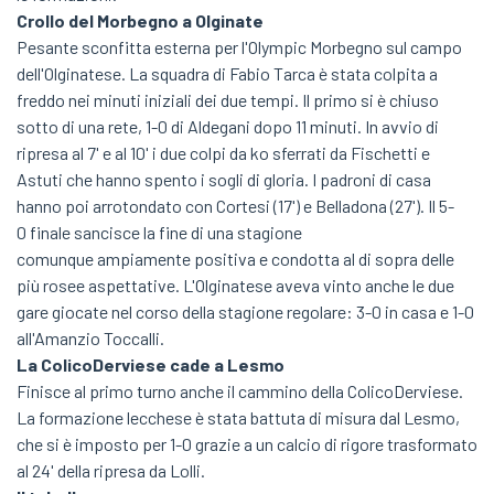
Crollo del Morbegno a Olginate
Pesante sconfitta esterna per l'Olympic Morbegno sul campo
dell'Olginatese. La squadra di Fabio Tarca è stata colpita a
freddo nei minuti iniziali dei due tempi. Il primo si è chiuso
sotto di una rete, 1-0 di Aldegani dopo 11 minuti. In avvio di
ripresa al 7' e al 10' i due colpi da ko sferrati da Fischetti e
Astuti che hanno spento i sogli di gloria. I padroni di casa
hanno poi arrotondato con Cortesi (17') e Belladona (27'). Il 5-
0 finale sancisce la fine di una stagione
comunque ampiamente positiva e condotta al di sopra delle
più rosee aspettative. L'Olginatese aveva vinto anche le due
gare giocate nel corso della stagione regolare: 3-0 in casa e 1-0
all'Amanzio Toccalli.
La ColicoDerviese cade a Lesmo
Finisce al primo turno anche il cammino della ColicoDerviese.
La formazione lecchese è stata battuta di misura dal Lesmo,
che si è imposto per 1-0 grazie a un calcio di rigore trasformato
al 24' della ripresa da Lolli.