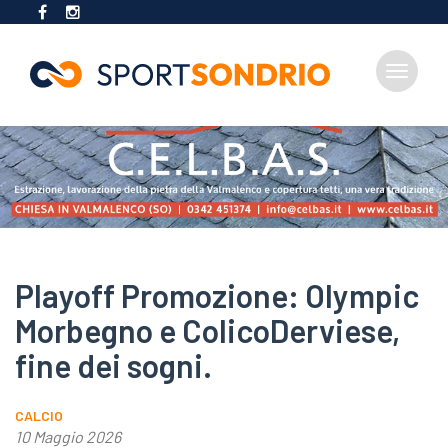
Toggle
navigat
Salta
al
contenuto
principale
Playoff Promozione: Olympic
Morbegno e ColicoDerviese,
fine dei sogni.
CALCIO
10 Maggio 2026