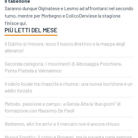
Il tabellone
Saranno dunque Olginatese e Lesmo ad affrontarsi nel secondo
turno, mentre per Morbegno e ColicoDerviese la stagione
finisce qui.
PIÙ LETTI DEL MESE
Il Dubino si rinnova: ecco il nuovo direttivo e la mappa degli
allenatori
Seconda categoria: i movimenti di Albosaggia Ponchiera,
Penta Piateda e Valmalenco
Il calcio locale tra rinascite e rinunce: una nuova iscrizione e un
addio forzato
Metodo, passione e campo: a Gerola Alta la “due giorni” di
formazione con Massimo De Paoli
Berbenno, altri tre arrivi e il mercato non è ancora chiuso
Nuova Sondrio: il colpo è Bonanni, ma la squadra parla sempre