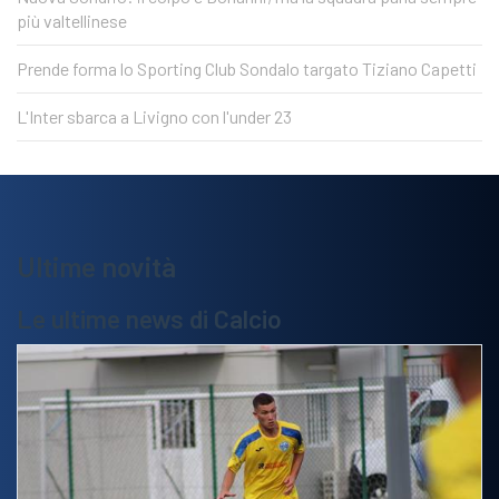
più valtellinese
Prende forma lo Sporting Club Sondalo targato Tiziano Capetti
L'Inter sbarca a Livigno con l'under 23
Ultime novità
Le ultime news di Calcio