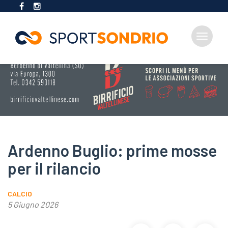
Toggle
navigat
Salta
al
contenuto
principale
Ardenno Buglio: prime mosse
per il rilancio
CALCIO
5 Giugno 2026