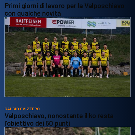
Primi giorni di lavoro per la Valposchiavo
con qualche novità
CALCIO SVIZZERO
Valposchiavo, nonostante il ko resta
l'obiettivo dei 50 punti