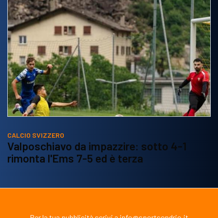
CALCIO SVIZZERO
Valposchiavo da impazzire: sotto 4-1
rimonta l'Ems 7-5 ed è terza
Per la tua pubblicità scrivi a info@sportsondrio.it