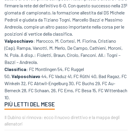
firmare la rete del definitivo 6-0. Con questo successo nella 23ª
giornata di campionato, la formazione allestita dal DS Michele
Pedroli e giudata da Tiziano Togni, Marcello Bazzi e Massimo
Andreola, compie un altro passo importante nella corsa per le
posizioni di vertice della classifica.
Valposchiavo
: Marocco, M. Cortesi, M. Fiorina, Cristiano
(Cap), Rampa, Vanotti, M. Merlo, De Campo, Cathieni, Moroni,
N. Pola. A disp.: Fioletti, Braun, Cirolo, Fanconi. All.: Togni –
Bazzi – Andreola.
Classifica
: FC Montlingen 54, FC Ruggel
50,
Valposchiavo
44, FC Vaduz 41, FC Rüthi 40, Bad Ragaz, FC
Winkeln 32, FC Abtwil-Engelburg 30, FC Buchs 29, FC Au-
Berneck 28, FC Schaan, 26, FC Ems, FC Besa 15, FC Wittenbach
10.
PIÙ LETTI DEL MESE
Il Dubino si rinnova: ecco il nuovo direttivo e la mappa degli
allenatori