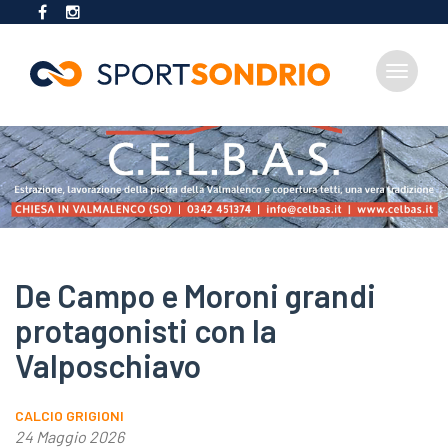
Toggle
navigat
Salta
al
contenuto
principale
De Campo e Moroni grandi
protagonisti con la
Valposchiavo
CALCIO GRIGIONI
24 Maggio 2026