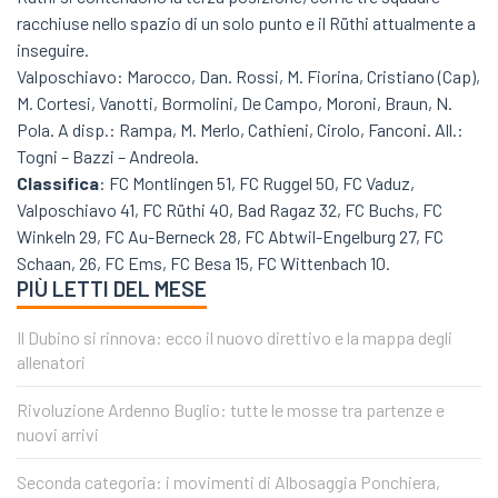
racchiuse nello spazio di un solo punto e il Rüthi attualmente a
inseguire.
Valposchiavo: Marocco, Dan. Rossi, M. Fiorina, Cristiano (Cap),
M. Cortesi, Vanotti, Bormolini, De Campo, Moroni, Braun, N.
Pola. A disp.: Rampa, M. Merlo, Cathieni, Cirolo, Fanconi. All.:
Togni – Bazzi – Andreola.
Classifica
: FC Montlingen 51, FC Ruggel 50, FC Vaduz,
Valposchiavo 41, FC Rüthi 40, Bad Ragaz 32, FC Buchs, FC
Winkeln 29, FC Au-Berneck 28, FC Abtwil-Engelburg 27, FC
Schaan, 26, FC Ems, FC Besa 15, FC Wittenbach 10.
PIÙ LETTI DEL MESE
Il Dubino si rinnova: ecco il nuovo direttivo e la mappa degli
allenatori
Rivoluzione Ardenno Buglio: tutte le mosse tra partenze e
nuovi arrivi
Seconda categoria: i movimenti di Albosaggia Ponchiera,