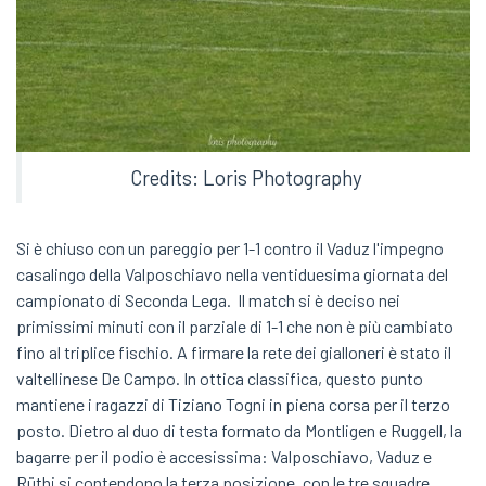
Credits: Loris Photography
Si è chiuso con un pareggio per 1-1 contro il Vaduz l'impegno
casalingo della Valposchiavo nella ventiduesima giornata del
campionato di Seconda Lega. Il match si è deciso nei
primissimi minuti con il parziale di 1-1 che non è più cambiato
fino al triplice fischio. A firmare la rete dei gialloneri è stato il
valtellinese De Campo. In ottica classifica, questo punto
mantiene i ragazzi di Tiziano Togni in piena corsa per il terzo
posto. Dietro al duo di testa formato da Montligen e Ruggell, la
bagarre per il podio è accesissima: Valposchiavo, Vaduz e
Rüthi si contendono la terza posizione, con le tre squadre