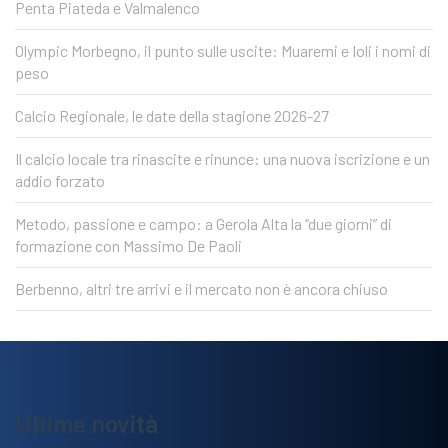
Penta Piateda e Valmalenco
Olympic Morbegno, il punto sulle uscite: Muaremi e Ioli i nomi di
peso
Calcio Regionale, le date della stagione 2026-27
Il calcio locale tra rinascite e rinunce: una nuova iscrizione e un
addio forzato
Metodo, passione e campo: a Gerola Alta la “due giorni” di
formazione con Massimo De Paoli
Berbenno, altri tre arrivi e il mercato non è ancora chiuso
Ultime novità