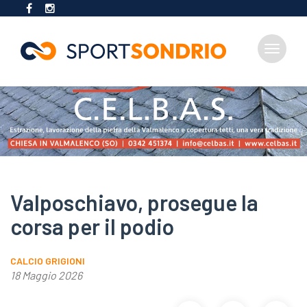
Toggle
navigat
Salta
al
contenuto
principale
Valposchiavo, prosegue la
corsa per il podio
CALCIO GRIGIONI
18 Maggio 2026