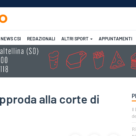
NEWS CSI
REDAZIONALI
ALTRI SPORT
APPUNTAMENTI
Femminile
CSI
CSI
proda alla corte di
P
Il
de
Ri
pa