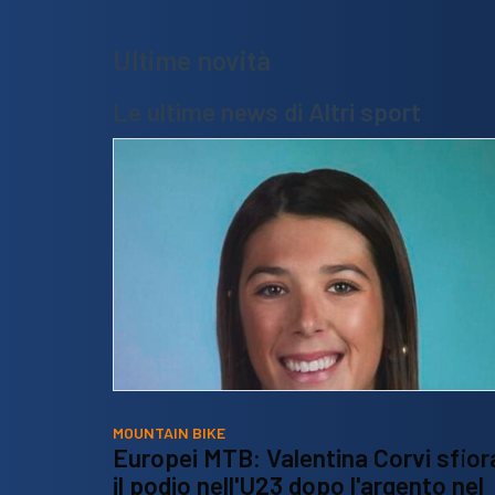
Ultime novità
Le ultime news di Altri sport
MOUNTAIN BIKE
Europei MTB: Valentina Corvi sfior
il podio nell'U23 dopo l'argento nel