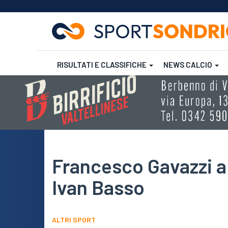
RISULTATI E CLASSIFICHE
NEWS CALCIO
Salta
al
contenuto
Futsal
Rugby
principale
Francesco Gavazzi ap
Ivan Basso
ALTRI SPORT