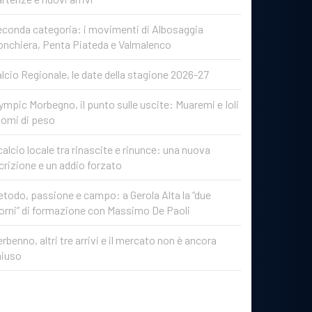
conda categoria: i movimenti di Albosaggia
onchiera, Penta Piateda e Valmalenco
lcio Regionale, le date della stagione 2026-27
ympic Morbegno, il punto sulle uscite: Muaremi e Ioli
nomi di peso
 calcio locale tra rinascite e rinunce: una nuova
crizione e un addio forzato
todo, passione e campo: a Gerola Alta la “due
orni” di formazione con Massimo De Paoli
rbenno, altri tre arrivi e il mercato non è ancora
hiuso