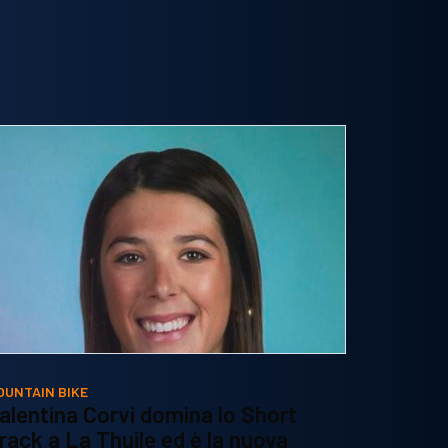
OUNTAIN BIKE
alentina Corvi domina lo Short
rack a La Thuile ed è la nuova