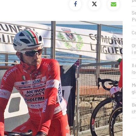
Se
P
Ca
Ol
i 
Il
is
Me
gi
Be
c