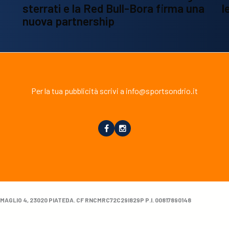
sterrati e la Red Bull-Bora firma una
l
nuova partnership
Per la tua pubblicità scrivi a info@sportsondrio.it
MAGLIO 4, 23020 PIATEDA. CF RNCMRC72C29I829P P.I. 00817890148