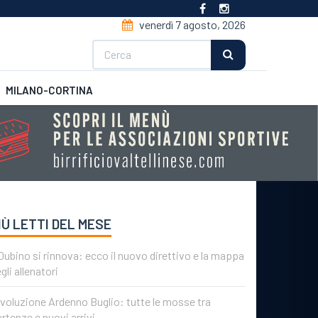
venerdì 7 agosto, 2026
Cerca
MILANO-CORTINA
CSI
Futsal
IÙ LETTI DEL MESE
 Dubino si rinnova: ecco il nuovo direttivo e la mappa
gli allenatori
voluzione Ardenno Buglio: tutte le mosse tra
rtenze e nuovi arrivi