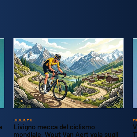
CICLISMO
M
a
Livigno mecca del ciclismo
V
mondiale: Wout Van Aert vola sugli
T