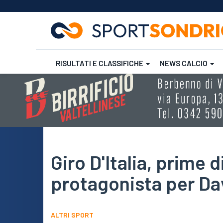
RISULTATI E CLASSIFICHE
NEWS CALCIO
Salta
al
contenuto
Futsal
Rugby
principale
Giro D'Italia, prime 
protagonista per Da
ALTRI SPORT