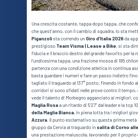
Una crescita costante, tappa dopo tappa, che confe
che quest'anno, con il cambio di squadra, lo sta met
Piganzoli
sta correndo un
Giro d’Italia 2026
da appl
prestigioso
Team Visma | Lease a Bike
, si sta d
fiducia e il braccio destro del grande favorito per la 
l'undicesima tappa, una frazione mossa di 195 chilom
partenza con una condizione atletica in continua asces
basta guardare i numeri e fare un passo indietro fin
tagliato il traguardo al 137° posto, finendo in fondo all
corridori si sono sfidati nelle prove contro il tempo, e
vede il talento di Morbegno agganciato ai migliori, co
Maglia Rosa
a un ritardo di 5’27” dal leader e la top 1
della Maglia Bianca
, in piena lotta tra i migliori giov
Azzura
. Il punto esclamativo su questa prima metà d
gruppo da Cervia al traguardo in
salita di Corno all
una prestazione maiuscola, lavorando per il proprio