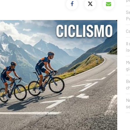
Se
P
Ca
Il
is
Me
gi
Be
c
Nu
se