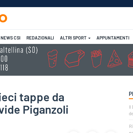
NEWS CSI
REDAZIONALI
ALTRI SPORT
APPUNTAMENTI
Femminile
CSI
CSI
dieci tappe da
P
vide Piganzoli
Il
de
Ri
pa