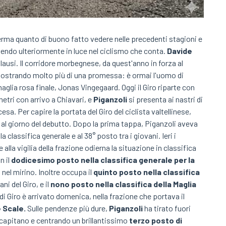
rma quanto di buono fatto vedere nelle precedenti stagioni e
tendo ulteriormente in luce nel ciclismo che conta.
Davide
ausi. Il corridore morbegnese, da quest'anno in forza al
imostrando molto più di una promessa: è ormai l'uomo di
maglia rosa finale, Jonas Vingegaard. Oggi il Giro riparte con
etri con arrivo a Chiavari, e
Piganzoli
si presenta ai nastri di
a. Per capire la portata del Giro del ciclista valtellinese,
o al giorno del debutto. Dopo la prima tappa, Piganzoli aveva
a classifica generale e al 38° posto tra i giovani. Ieri i
 alla vigilia della frazione odierna la situazione in classifica
n il
dodicesimo posto nella classifica generale per la
0 nel mirino. Inoltre occupa il
quinto posto nella classifica
ani del Giro, e il
nono posto nella classifica della Maglia
i Giro è arrivato domenica, nella frazione che portava il
e Scale.
Sulle pendenze più dure,
Piganzoli
ha tirato fuori
 capitano e centrando un brillantissimo
terzo posto di