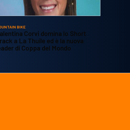
OUNTAIN BIKE
alentina Corvi domina lo Short
rack a La Thuile ed è la nuova
eader di Coppa del Mondo