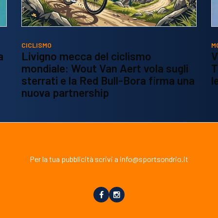
CICLISMO
M
a
Livigno mecca del ciclismo
V
mondiale: Wout Van Aert vola sugli
T
sterrati e la Red Bull-Bora firma una
l
nuova partnership
Per la tua pubblicità scrivi a info@sportsondrio.it