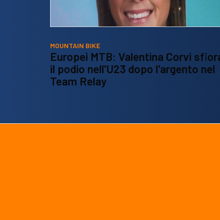
MOUNTAIN BIKE
Europei MTB: Valentina Corvi sfior
il podio nell'U23 dopo l'argento nel
Team Relay