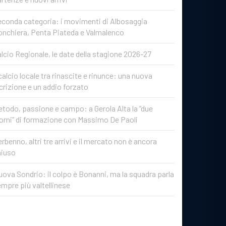
conda categoria: i movimenti di Albosaggia
onchiera, Penta Piateda e Valmalenco
lcio Regionale, le date della stagione 2026-27
 calcio locale tra rinascite e rinunce: una nuova
crizione e un addio forzato
todo, passione e campo: a Gerola Alta la “due
orni” di formazione con Massimo De Paoli
rbenno, altri tre arrivi e il mercato non è ancora
hiuso
ova Sondrio: il colpo è Bonanni, ma la squadra parla
mpre più valtellinese