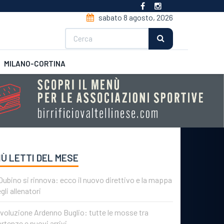
sabato 8 agosto, 2026
Cerca
MILANO-CORTINA
CSI
Futsal
IÙ LETTI DEL MESE
 Dubino si rinnova: ecco il nuovo direttivo e la mappa
gli allenatori
voluzione Ardenno Buglio: tutte le mosse tra
rtenze e nuovi arrivi