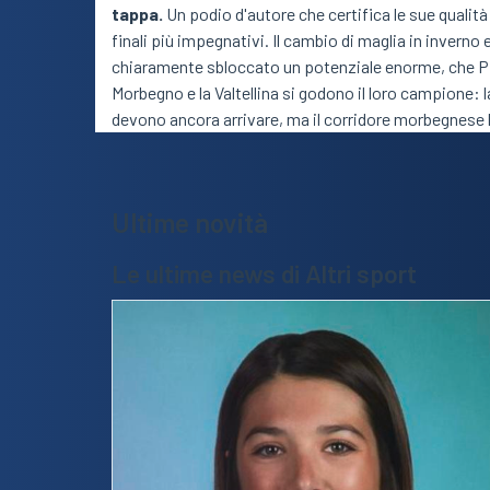
tappa.
Un podio d'autore che certifica le sue qualità
finali più impegnativi. Il cambio di maglia in invern
chiaramente sbloccato un potenziale enorme, che Pig
Morbegno e la Valtellina si godono il loro campione:
devono ancora arrivare, ma il corridore morbegnese h
Ultime novità
Le ultime news di Altri sport