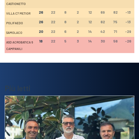
CASTIONETTO
26
22
8
2
12
69
82
-13
VILLA C7 METIOR
26
22
8
2
12
62
75
-13
POLIFAEDO
20
22
6
2
14
42
71
-29
SAMOLACO
18
22
5
3
14
30
56
-26
ASD ACROBATICA 6
CAMPANILI
Più letti