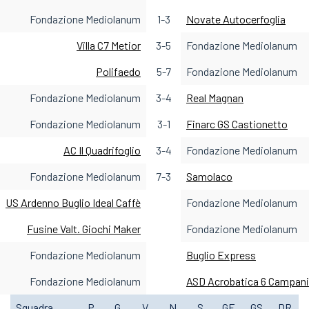
Fondazione Mediolanum
1-3
Novate Autocerfoglia
Villa C7 Metior
3-5
Fondazione Mediolanum
Polifaedo
5-7
Fondazione Mediolanum
Fondazione Mediolanum
3-4
Real Magnan
Fondazione Mediolanum
3-1
Finarc GS Castionetto
AC Il Quadrifoglio
3-4
Fondazione Mediolanum
Fondazione Mediolanum
7-3
Samolaco
US Ardenno Buglio Ideal Caffè
Fondazione Mediolanum
Fusine Valt. Giochi Maker
Fondazione Mediolanum
Fondazione Mediolanum
Buglio Express
Fondazione Mediolanum
ASD Acrobatica 6 Campanil
Squadra
P
G
V
N
S
GF
GS
DR