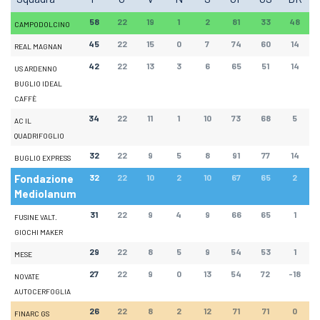
58
22
19
1
2
81
33
48
CAMPODOLCINO
45
22
15
0
7
74
60
14
REAL MAGNAN
42
22
13
3
6
65
51
14
US ARDENNO
BUGLIO IDEAL
CAFFÈ
34
22
11
1
10
73
68
5
AC IL
QUADRIFOGLIO
32
22
9
5
8
91
77
14
BUGLIO EXPRESS
Fondazione
32
22
10
2
10
67
65
2
Mediolanum
31
22
9
4
9
66
65
1
FUSINE VALT.
GIOCHI MAKER
29
22
8
5
9
54
53
1
MESE
27
22
9
0
13
54
72
-18
NOVATE
AUTOCERFOGLIA
26
22
8
2
12
71
71
0
FINARC GS