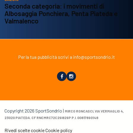
Seconda categoria: i movimenti di
Albosaggia Ponchiera, Penta Piateda e
Valmalenco
Per la tua pubblicità scrivi a info@sportsondrio.it
Copyright 2026 SportSondrio |
MIRCO RONCASCI, VIA VERMAGLIO 4,
23020 PIATEDA. CF RNCMRC72C29I829P P.I. 00817890148
Rivedi scelte cookie
Cookie policy